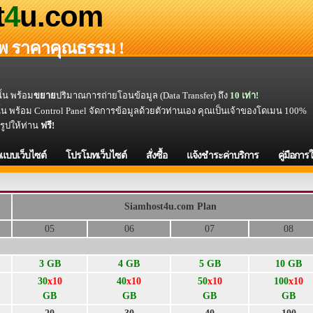
t
4
u.com
าพ ราคาคุณธรรม !
ั้น พร้อม
ขยาย
ปริมาณการถ่ายโอนข้อมูล (Data Transfer) ถึง
10 เท่า!
ั้น พร้อม Control Panel จัดการข้อมูลด้วยตัวท่านเอง คุณเป็นเจ้าของโดเมน 100%
็จรูปให้ท่าน
ฟรี!
แบบเว็บไซต์
โปรโมทเว็บไซต์
สั่งซื้อ
แจ้งชำระค่าบริการ
คู่มือการ
Siamhost4u.com Plan
05
06
07
08
3 GB
4 GB
5 GB
10 GB
30
x10
40
x10
50
x10
100
x10
GB
GB
GB
GB