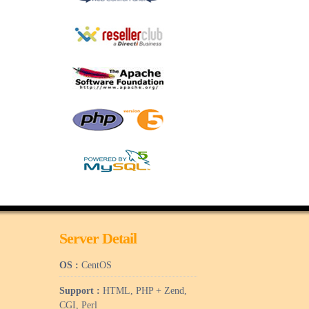
Server Detail
OS :
CentOS
Support :
HTML, PHP + Zend,
CGI, Perl