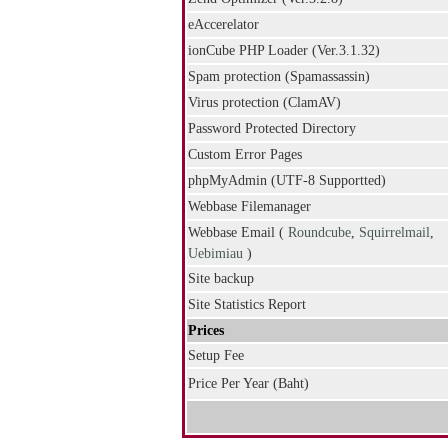
eAccerelator
ionCube PHP Loader (Ver.3.1.32)
Spam protection (Spamassassin)
Virus protection (ClamAV)
Password Protected Directory
Custom Error Pages
phpMyAdmin (UTF-8 Supportted)
Webbase Filemanager
Webbase Email (
Roundcube
,
Squirrelmail
,
Uebimiau
)
Site backup
Site Statistics Report
Prices
Setup Fee
Price Per Year (Baht)