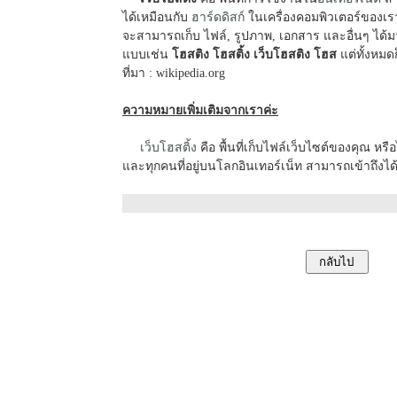
ได้เหมือนกับ
ฮาร์ดดิสก์
ในเครื่องคอมพิวเตอร์ของเรา 
จะสามารถเก็บ ไฟล์, รูปภาพ, เอกสาร และอื่นๆ ได้
แบบเช่น
โฮสติง
โฮสติ้ง
เว็บโฮสติง
โฮส
แต่ทั้งหมด
ที่มา : wikipedia.org
ความหมายเพิ่มเติมจากเราค่ะ
เว็บโฮสติ้ง
คือ พื้นที่เก็บไฟล์เว็บไซต์ของคุณ หรื
และทุกคนที่อยู่บนโลกอินเทอร์เน็ท สามารถเข้าถึงได