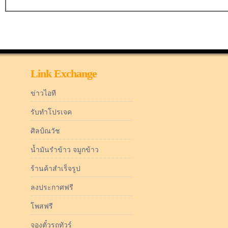
Link Exchange
ข่าวไอที
รับทำโปรเจค
ศิลป์ณวัช
น้ำมันรำข้าว จมูกข้าว
ร้านค้าสำเร็จรูป
ลงประกาศฟรี
โพสฟรี
จองตั๋วรถทัวร์