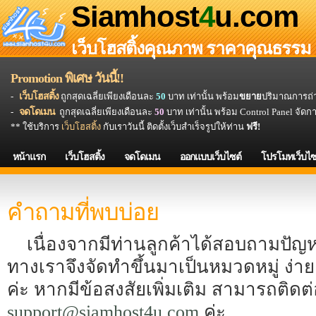
Siamhost
4
u.com
เว็บโฮสติ้งคุณภาพ ราคาคุณธรรม 
Promotion พิเศษ วันนี้!!
-
เว็บโฮสติ้ง
ถูกสุดเฉลี่ยเพียงเดือนละ
50
บาท เท่านั้น พร้อม
ขยาย
ปริมาณการถ่า
-
จดโดเมน
ถูกสุดเฉลี่ยเพียงเดือนละ
50
บาท เท่านั้น พร้อม Control Panel จัด
** ใช้บริการ
เว็บโฮสติ้ง
กับเราวันนี้ ติดตั้งเว็บสำเร็จรูปให้ท่าน
ฟรี!
หน้าแรก
เว็บโฮสติ้ง
จดโดเมน
ออกแบบเว็บไซต์
โปรโมทเว็บไซ
คำถามที่พบบ่อย
เนื่องจากมีท่านลูกค้าได้สอบถามปัญ
ทางเราจึงจัดทำขึ้นมาเป็นหมวดหมู่ ง่
ค่ะ หากมีข้อสงสัยเพิ่มเติม สามารถติดต่อ
support@siamhost4u.com
ค่ะ